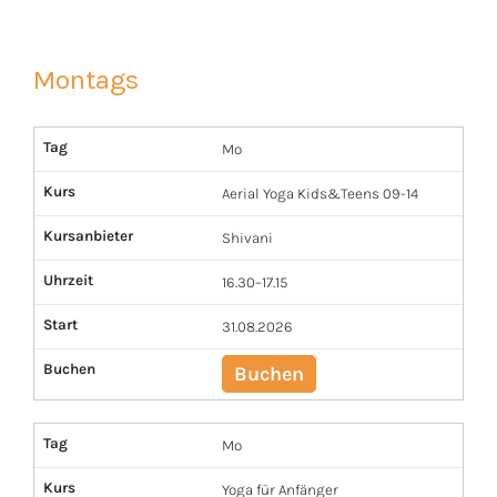
Montags
Tag
Mo
Kurs
Aerial Yoga Kids&Teens 09-14
Kursanbieter
Shivani
Uhrzeit
16.30–17.15
Start
31.08.2026
Buchen
Buchen
Tag
Mo
Kurs
Yoga für Anfänger