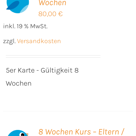
Wochen
B
80,00
€
inkl. 19 % MwSt.
zzgl.
Versandkosten
5er Karte - Gültigkeit 8
Wochen
8 Wochen Kurs – Eltern /