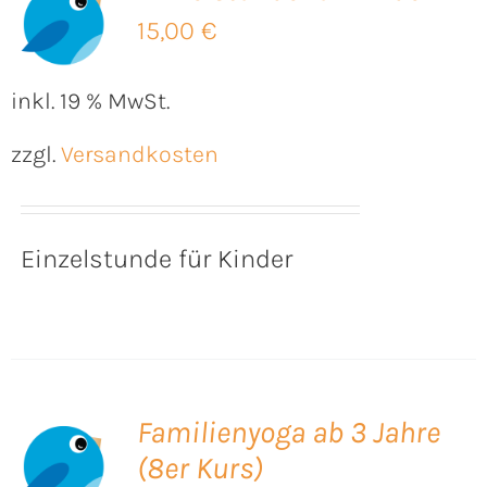
B
15,00
€
inkl. 19 % MwSt.
zzgl.
Versandkosten
Einzelstunde für Kinder
Familienyoga ab 3 Jahre
(8er Kurs)
B